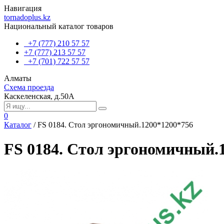
Навигация
tornadoplus.kz
Национальный каталог товаров
+7 (777) 210 57 57
+7 (777) 213 57 57
+7 (701) 722 57 57
Алматы
Схема проезда
Каскеленская, д.50А
0
Каталог
/
FS 0184. Стол эргономичный.1200*1200*756
FS 0184. Стол эргономичный.