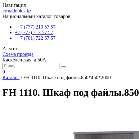
Навигация
tornadoplus.kz
Национальный каталог товаров
+7 (777) 210 57 57
+7 (777) 213 57 57
+7 (701) 722 57 57
Алматы
Схема проезда
Каскеленская, д.50А
0
Каталог
/
FH 1110. Шкаф под файлы.850*450*2000
FH 1110. Шкаф под файлы.850