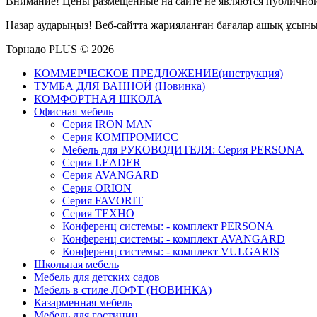
Внимание! Цены размещенные на сайте не являются публичной
Назар аударыңыз! Веб-сайтта жарияланған бағалар ашық ұсын
Торнадо PLUS © 2026
КОММЕРЧЕСКОЕ ПРЕДЛОЖЕНИЕ(инструкция)
ТУМБА ДЛЯ ВАННОЙ (Новинка)
КОМФОРТНАЯ ШКОЛА
Офисная мебель
Серия IRON MAN
Серия КОМПРОМИСС
Мебель для РУКОВОДИТЕЛЯ: Серия PERSONA
Серия LEADER
Серия AVANGARD
Серия ORION
Серия FAVORIT
Серия ТЕХНО
Конференц системы: - комплект PERSONA
Конференц системы: - комплект AVANGARD
Конференц системы: - комплект VULGARIS
Школьная мебель
Мебель для детских садов
Мебель в стиле ЛОФТ (НОВИНКА)
Казарменная мебель
Мебель для гостиниц