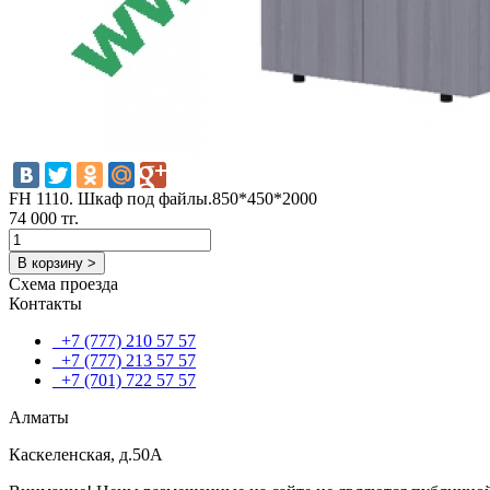
FH 1110. Шкаф под файлы.850*450*2000
74 000 тг.
В корзину >
Схема проезда
Контакты
+7 (777) 210 57 57
+7 (777) 213 57 57
+7 (701) 722 57 57
Алматы
Каскеленская, д.50А