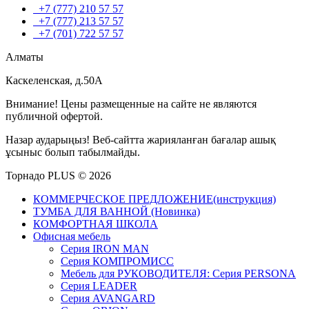
+7 (777) 210 57 57
+7 (777) 213 57 57
+7 (701) 722 57 57
Алматы
Каскеленская, д.50А
Внимание! Цены размещенные на сайте не являются
публичной офертой.
Назар аударыңыз! Веб-сайтта жарияланған бағалар ашық
ұсыныс болып табылмайды.
Торнадо PLUS © 2026
КОММЕРЧЕСКОЕ ПРЕДЛОЖЕНИЕ(инструкция)
ТУМБА ДЛЯ ВАННОЙ (Новинка)
КОМФОРТНАЯ ШКОЛА
Офисная мебель
Серия IRON MAN
Серия КОМПРОМИСС
Мебель для РУКОВОДИТЕЛЯ: Серия PERSONA
Серия LEADER
Серия AVANGARD