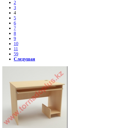
2
3
4
5
6
7
8
9
10
11
59
Следущая