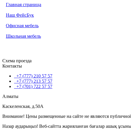
Главная страница
Наш ФейсБук
Офисная мебель
Школьная мебель
Схема проезда
Контакты
+7 (777) 210 57 57
+7 (777) 213 57 57
+7 (701) 722 57 57
Алматы
Каскеленская, д.50А
Внимание! Цены размещенные на сайте не являются публичной
Назар аударыңыз! Веб-сайтта жарияланған бағалар ашық ұсын